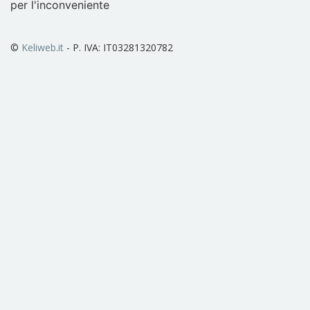
per l'inconveniente
©
Keliweb.it
- P. IVA: IT03281320782